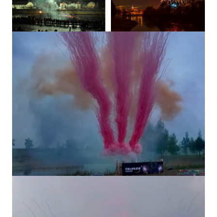
Ohňostrojný kompakt, baterie
– je skvělá variace efektů a
barev s různými počty výstřelů a kalibrů. Při zapalování se
nenahýbáme žádnou částí těla nad výrobek.
NAŠE
DOPORUČENÍ – správná volba na Vaši oslavu.
7 DALŠÍCH PRODUKTŮ VE STEJNÉ
KATEGORII:
OHŇOSTROJNÝ...
OHŇOSTROJNÝ...
OHŇOSTROJNÝ...