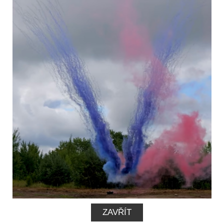
VIDEO
INFORMACE
ZAVŘÍT
MŮJ ÚČET