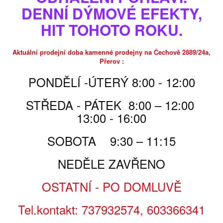
na Vaši oslavu.
DENNÍ DÝMOVÉ EFEKTY,
skladem, nebo do 3-4 dnů
HIT TOHOTO ROKU.
Poslat příteli
Tisk
Aktuální prodejní doba kamenné prodejny na Čechově 2889/24a,
Přerov :
PONDĚLÍ -ÚTERÝ 8:00 - 12:00
950,00 Kč
STŘEDA - PÁTEK 8:00 – 12:00
950,00 Kč
za ks
13:00 - 16:00
SOBOTA 9:30 – 11:15
Počet
NEDĚLE ZAVŘENO
OSTATNÍ - PO DOMLUVĚ
PŘIDAT DO KOŠÍKU
Tel.kontakt: 737932574, 603366341
PARAMETRY