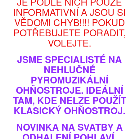
JE PODLE NICH POUZE
INFORMATIVNÍ A JSOU SI
VĚDOMI CHYB!!!! POKUD
POTŘEBUJETE PORADIT,
VOLEJTE.
JSME SPECIALISTÉ NA
NEHLUČNÉ
PYROMUZIKÁLNÍ
Zobrazit větší
OHŇOSTROJE. IDEÁLNÍ
TAM, KDE NELZE POUŽÍT
OHŇOSTROJNÝ KOMPAKT WILD 25sh
KLASICKÝ OHŇOSTROJ.
Model
NV3025-2
Stav
Nové
NOVINKA NA SVATBY A
Ohňostrojný kompakt, baterie
– je skvělá variace efektů a barev
s různými počty výstřelů a kalibrů. Při zapalování se nenahýbáme
ODHALENÍ POHLAVÍ.
žádnou částí těla nad výrobek.
NAŠE DOPORUČENÍ – správná volba