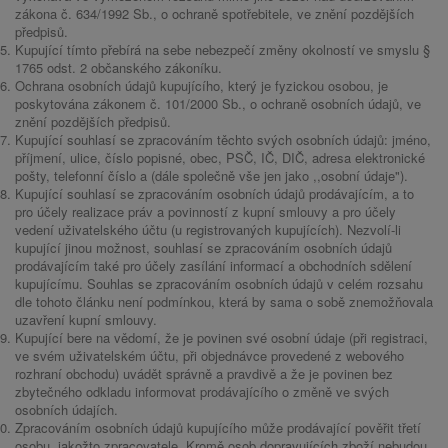
zákona č. 634/1992 Sb., o ochraně spotřebitele, ve znění pozdějších
předpisů.
Kupující tímto přebírá na sebe nebezpečí změny okolností ve smyslu §
1765 odst. 2 občanského zákoníku.
Ochrana osobních údajů kupujícího, který je fyzickou osobou, je
poskytována zákonem č. 101/2000 Sb., o ochraně osobních údajů, ve
znění pozdějších předpisů.
Kupující souhlasí se zpracováním těchto svých osobních údajů: jméno,
příjmení, ulice, číslo popisné, obec, PSČ, IČ, DIČ, adresa elektronické
pošty, telefonní číslo a (dále společně vše jen jako ,,osobní údaje").
Kupující souhlasí se zpracováním osobních údajů prodávajícím, a to
pro účely realizace práv a povinností z kupní smlouvy a pro účely
vedení uživatelského účtu (u registrovaných kupujících). Nezvolí-li
kupující jinou možnost, souhlasí se zpracováním osobních údajů
prodávajícím také pro účely zasílání informací a obchodních sdělení
kupujícímu. Souhlas se zpracováním osobních údajů v celém rozsahu
dle tohoto článku není podmínkou, která by sama o sobě znemožňovala
uzavření kupní smlouvy.
Kupující bere na vědomí, že je povinen své osobní údaje (při registraci,
ve svém uživatelském účtu, při objednávce provedené z webového
rozhraní obchodu) uvádět správně a pravdivě a že je povinen bez
zbytečného odkladu informovat prodávajícího o změně ve svých
osobních údajích.
Zpracováním osobních údajů kupujícího může prodávající pověřit třetí
osobu, jakožto zpracovatele. Kromě osob dopravujících zboží nebudou