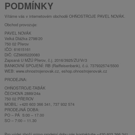
PODMÍNKY
Vítáme vás v internetovém obchodě OHŇOSTROJE PAVEL NOVÁK.
Obchod provozuje:
PAVEL NOVÁK
Velká Dlážka 2798/20
750 02 Přerov
IČO: 61615161
DIČ: CZ6605220083
Zapsaná U MŽÚ Přerov, č.j. 2016/3925/ZU/Vr/3
BANKOVNÍ SPOJENÍ: RB (Raiffeisenbank), č.ú. 737932574/5500
WEB: www.ohnostrojenovak.cz, eshop.ohnostrojenovak.cz
PRODEJNA:
OHŇOSTROJE-TABÁK
ČECHOVA 2889/24a
750 02 PŘEROV
MOBIL: +420 603 366 341, 737 932 574
PRODEJNÁ DOBA:
PO – PÁ 5:00 – 17.00
SO – 7:00 – 11.30
Pro výdej zboží mimo prodejní dobu nás kontaktujte +420 603 366 341