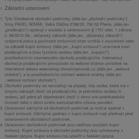
Základní ustanovení
Tyto Všeobecné obchodní podmínky (dále jen „obchodní podmínky“)
firmy PAVEL NOVÁK, Velká Dlážka 2798/20, 750 02 Přerov, (dále jen
„prodávající“) upravují v souladu s ustanovením § 1751 odst. 1 zákona
č. 89/2012 Sb., občanský zákoník (dále jen ,,občanský zákoník")
vzájemná práva a povinnosti smluvních stran vzniklé v souvislosti nebo
na základě kupní smlouvy (dále jen ,,kupní smlouva") uzavírané mezi
prodávajícím a jinou fyzickou osobou (dále jen ,,kupující")
prostřednictvím internetového obchodu prodávajícího. Internetový
obchod je prodávajícím provozován na webové stránce umístěné na
internetové adrese www.eshop.ohnostrojenovak.cz (dále jen ,,webová
stránka"), a to prostřednictvím rozhraní webové stránky (dále jen
,,webové rozhraní obchodu").
Obchodní podmínky se nevztahují na případy, kdy osoba, která má v
úmyslu nakoupit zboží od prodávajícího, je právnickou osobou či
osobou, jež jedná při objednávání zboží v rámci své podnikatelské
činnosti nebo v rámci svého samostatného výkonu povolání.
Ustanovení odchylná od obchodních podmínek je možné sjednat v
kupní smlouvě. Odchylná ujednání v kupní smlouvě mají přednost před
ustanoveními obchodních podmínek.
Ustanovení obchodních podmínek jsou nedílnou součástí kupní
smlouvy. Kupní smlouva a obchodní podmínky jsou vyhotoveny v
českém jazyce. Kupní smlouvu lze uzavřít v českém jazyce.