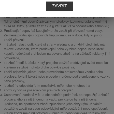
ZAVŘÍT
Práva z vadného plnění
Práva a povinnosti smluvních stran ohledně práv z vadného plnění se
řídí příslušnými obecně závaznými předpisy (zejména ustanoveními §
1914 až 1925, § 2099 až 2117 a § 2161 až 2174 občanského zákoníku).
Prodávající odpovídá kupujícímu, že zboží při převzetí nemá vady.
Zejména prodávající odpovídá kupujícímu, že v době, kdy kupující
zboží převzal:
má zboží vlastnosti, které si strany ujednaly, a chybí-li ujednání, má
takové vlastnosti, které prodávající nebo výrobce popsal nebo které
kupující očekával s ohledem na povahu zboží a na základě reklamy jimi
prováděné,
se zboží hodí k účelu, který pro jeho použití prodávající uvádí nebo ke
kterému se zboží tohoto druhu obvykle používá,
zboží odpovídá jakostí nebo provedením smluvenému vzorku nebo
předloze, byla-li jakost nebo provedení určeno podle smluveného vzorku
nebo předlohy,
je zboží v odpovídajícím množství, míře nebo hmotnosti a
zboží vyhovuje požadavkům právních předpisů.
Ustanovení uvedená v čl. 8 obchodních podmínek se nepoužijí u zboží
prodávaného za nižší cenu na vadu, pro kterou byla nižší cena
ujednána, na opotřebení zboží způsobené jeho obvyklým užíváním, u
použitého zboží na vadu odpovídající míře používání nebo opotřebení,
kterou zboží mělo při převzetí kupujícím, nebo vyplývá-li to z povahy