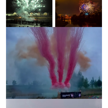
od odstoupení od kupní smlouvy kupujícím, a to stejným způsobem,
jakým je prodávající od kupujícího přijal. Prodávající je taktéž oprávněn
vrátit plnění poskytnuté kupujícím již při vrácení zboží kupujícím či
jiným způsobem, pokud s tím kupující bude souhlasit a nevzniknou tím
kupujícímu další náklady. Odstoupí-li kupující od kupní smlouvy,
prodávající není povinen vrátit přijaté peněžní prostředky kupujícímu
dříve, než mu kupující zboží vrátí nebo prokáže, že zboží
prodávajícímu odeslal.
Nárok na úhradu škody vzniklé na zboží je prodávající oprávněn
jednostranně započíst proti nároku kupujícího na vrácení kupní ceny.
Do doby převzetí zboží kupujícím je prodávající oprávněn kdykoliv od
kupní smlouvy odstoupit. V takovém případě vrátí prodávající
kupujícímu kupní cenu bez zbytečného odkladu, a to bezhotovostně na
účet určený kupujícím.
Přeprava a dodání zboží
V případě, že je způsob dopravy smluven na základě požadavku
kupujícího, nese kupující náklady spojené se zvoleným způsobem
dopravy.
Je-li prodávající podle kupní smlouvy povinen dodat zboží na místo
určené kupujícím v objednávce, je kupující povinen převzít zboží při
dodání.