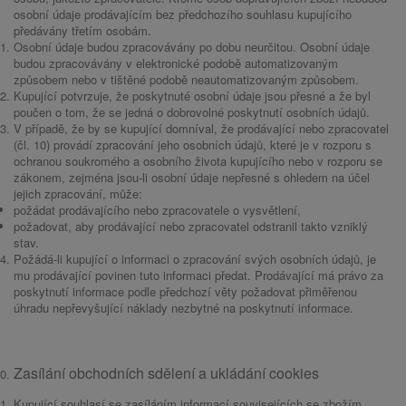
osobní údaje prodávajícím bez předchozího souhlasu kupujícího
předávány třetím osobám.
Osobní údaje budou zpracovávány po dobu neurčitou. Osobní údaje
budou zpracovávány v elektronické podobě automatizovaným
způsobem nebo v tištěné podobě neautomatizovaným způsobem.
Kupující potvrzuje, že poskytnuté osobní údaje jsou přesné a že byl
poučen o tom, že se jedná o dobrovolné poskytnutí osobních údajů.
V případě, že by se kupující domníval, že prodávající nebo zpracovatel
(čl. 10) provádí zpracování jeho osobních údajů, které je v rozporu s
ochranou soukromého a osobního života kupujícího nebo v rozporu se
zákonem, zejména jsou-li osobní údaje nepřesné s ohledem na účel
jejich zpracování, může:
požádat prodávajícího nebo zpracovatele o vysvětlení,
požadovat, aby prodávající nebo zpracovatel odstranil takto vzniklý
stav.
Požádá-li kupující o informaci o zpracování svých osobních údajů, je
mu prodávající povinen tuto informaci předat. Prodávající má právo za
poskytnutí informace podle předchozí věty požadovat přiměřenou
úhradu nepřevyšující náklady nezbytné na poskytnutí informace.
Zasílání obchodních sdělení a ukládání cookies
Kupující souhlasí se zasíláním informací souvisejících se zbožím,