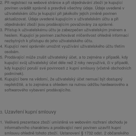
Při registraci na webové stránce a při objednávání zboží je kupující
povinen uvádět správně a pravdivě všechny údaje. Údaje uvedené v
uživatelském účtu je kupující při jakékoliv jejich změně povinen
aktualizovat. Údaje uvedené kupujícím v uživatelském účtu a při
objednávání zboží jsou prodávajícím považovány za správné.
Přístup k uživatelskému účtu je zabezpečen uživatelským jménem a
heslem. Kupující je povinen zachovávat mlčenlivost ohledně informací
nezbytných k přístupu do jeho uživatelského účtu.
Kupující není oprávněn umožnit využívání uživatelského účtu třetím
osobám.
Prodávající může zrušit uživatelský účet, a to zejména v případě, kdy
kupující svůj uživatelský účet déle než 2 roky nevyužívá, či v případě,
kdy kupující poruší své povinnosti z kupní smlouvy (včetně obchodních
podmínek).
Kupující bere na vědomí, že uživatelský účet nemusí být dostupný
nepřetržitě, a to zejména s ohledem na nutnou údržbu hardwarového a
softwarového vybavení prodávajícího.
Uzavření kupní smlouvy
Veškerá prezentace zboží umístěná ve webovém rozhraní obchodu je
informativního charakteru a prodávající není povinen uzavřít kupní
smlouvu ohledně tohoto zboží. Ustanovení § 1732 odst. 2 občanského