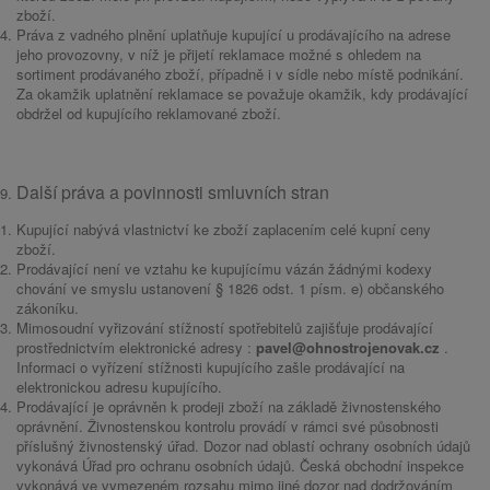
zboží.
Práva z vadného plnění uplatňuje kupující u prodávajícího na adrese
jeho provozovny, v níž je přijetí reklamace možné s ohledem na
sortiment prodávaného zboží, případně i v sídle nebo místě podnikání.
Za okamžik uplatnění reklamace se považuje okamžik, kdy prodávající
obdržel od kupujícího reklamované zboží.
Další práva a povinnosti smluvních stran
Kupující nabývá vlastnictví ke zboží zaplacením celé kupní ceny
zboží.
Prodávající není ve vztahu ke kupujícímu vázán žádnými kodexy
chování ve smyslu ustanovení § 1826 odst. 1 písm. e) občanského
zákoníku.
Mimosoudní vyřizování stížností spotřebitelů zajišťuje prodávající
prostřednictvím elektronické adresy :
pavel@ohnostrojenovak.cz
.
Informaci o vyřízení stížnosti kupujícího zašle prodávající na
elektronickou adresu kupujícího.
Prodávající je oprávněn k prodeji zboží na základě živnostenského
oprávnění. Živnostenskou kontrolu provádí v rámci své působnosti
příslušný živnostenský úřad. Dozor nad oblastí ochrany osobních údajů
vykonává Úřad pro ochranu osobních údajů. Česká obchodní inspekce
vykonává ve vymezeném rozsahu mimo jiné dozor nad dodržováním