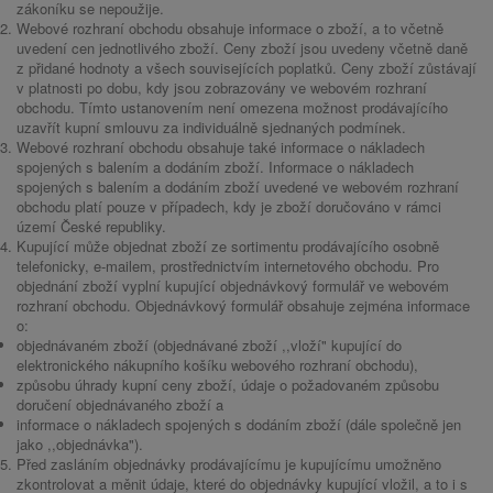
zákoníku se nepoužije.
Webové rozhraní obchodu obsahuje informace o zboží, a to včetně
uvedení cen jednotlivého zboží. Ceny zboží jsou uvedeny včetně daně
z přidané hodnoty a všech souvisejících poplatků. Ceny zboží zůstávají
v platnosti po dobu, kdy jsou zobrazovány ve webovém rozhraní
obchodu. Tímto ustanovením není omezena možnost prodávajícího
uzavřít kupní smlouvu za individuálně sjednaných podmínek.
Webové rozhraní obchodu obsahuje také informace o nákladech
spojených s balením a dodáním zboží. Informace o nákladech
spojených s balením a dodáním zboží uvedené ve webovém rozhraní
obchodu platí pouze v případech, kdy je zboží doručováno v rámci
území České republiky.
Kupující může objednat zboží ze sortimentu prodávajícího osobně
telefonicky, e-mailem, prostřednictvím internetového obchodu. Pro
objednání zboží vyplní kupující objednávkový formulář ve webovém
rozhraní obchodu. Objednávkový formulář obsahuje zejména informace
o:
objednávaném zboží (objednávané zboží ,,vloží" kupující do
elektronického nákupního košíku webového rozhraní obchodu),
způsobu úhrady kupní ceny zboží, údaje o požadovaném způsobu
doručení objednávaného zboží a
informace o nákladech spojených s dodáním zboží (dále společně jen
jako ,,objednávka").
Před zasláním objednávky prodávajícímu je kupujícímu umožněno
zkontrolovat a měnit údaje, které do objednávky kupující vložil, a to i s