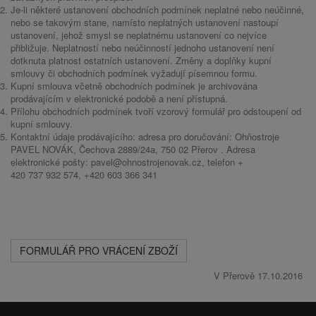
Je-li některé ustanovení obchodních podmínek neplatné nebo neúčinné,
nebo se takovým stane, namísto neplatných ustanovení nastoupí
ustanovení, jehož smysl se neplatnému ustanovení co nejvíce
přibližuje. Neplatností nebo neúčinností jednoho ustanovení není
dotknuta platnost ostatních ustanovení. Změny a doplňky kupní
smlouvy či obchodních podmínek vyžadují písemnou formu.
Kupní smlouva včetně obchodních podmínek je archivována
prodávajícím v elektronické podobě a není přístupná.
Přílohu obchodních podmínek tvoří vzorový formulář pro odstoupení od
kupní smlouvy.
Kontaktní údaje prodávajícího: adresa pro doručování: Ohňostroje
PAVEL NOVÁK, Čechova 2889/24a, 750 02 Přerov . Adresa
elektronické pošty:
pavel@ohnostrojenovak.cz
, telefon +
420 737 932 574, +420 603 366 341
FORMULÁŘ PRO VRÁCENÍ ZBOŽÍ
V Přerově 17.10.2016