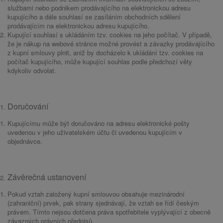
službami nebo podnikem prodávajícího na elektronickou adresu
kupujícího a dále souhlasí se zasíláním obchodních sdělení
prodávajícím na elektronickou adresu kupujícího.
Kupující souhlasí s ukládáním tzv. cookies na jeho počítač. V případě,
že je nákup na webové stránce možné provést a závazky prodávajícího
z kupní smlouvy plnit, aniž by docházelo k ukládání tzv. cookies na
počítač kupujícího, může kupující souhlas podle předchozí věty
kdykoliv odvolat.
Doručování
Kupujícímu může být doručováno na adresu elektronické pošty
uvedenou v jeho uživatelském účtu či uvedenou kupujícím v
objednávce.
Závěrečná ustanovení
Pokud vztah založený kupní smlouvou obsahuje mezinárodní
(zahraniční) prvek, pak strany sjednávají, že vztah se řídí českým
právem. Tímto nejsou dotčena práva spotřebitele vyplývající z obecně
závazných právních předpisů.