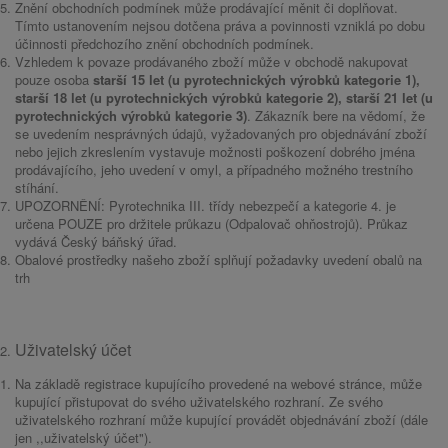
Znění obchodních podmínek může prodávající měnit či doplňovat.
Tímto ustanovením nejsou dotčena práva a povinnosti vzniklá po dobu
účinnosti předchozího znění obchodních podmínek.
Vzhledem k povaze prodávaného zboží může v obchodě nakupovat
pouze osoba
starší 15 let (u pyrotechnických výrobků kategorie 1),
starší 18 let (u pyrotechnických výrobků kategorie 2), starší 21 let (u
pyrotechnických výrobků kategorie 3)
. Zákazník bere na vědomí, že
se uvedením nesprávných údajů, vyžadovaných pro objednávání zboží
nebo jejich zkreslením vystavuje možnosti poškození dobrého jména
prodávajícího, jeho uvedení v omyl, a případného možného trestního
stíhání.
UPOZORNĚNÍ: Pyrotechnika III. třídy nebezpečí a kategorie 4. je
určena POUZE pro držitele průkazu (Odpalovač ohňostrojů). Průkaz
vydává Český báňský úřad.
Obalové prostředky našeho zboží splňují požadavky uvedení obalů na
trh
Uživatelský účet
Na základě registrace kupujícího provedené na webové stránce, může
kupující přistupovat do svého uživatelského rozhraní. Ze svého
uživatelského rozhraní může kupující provádět objednávání zboží (dále
jen ,,uživatelský účet").