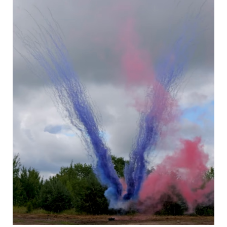
Při převzetí zboží od přepravce je kupující povinen zkontrolovat
neporušenost obalu zásilky a v případě jakýchkoliv závad toto
neprodleně oznámit přepravci. V případě shledání porušení obalu
svědčícího o neoprávněném vniknutí do zásilky nemusí kupující
zásilku od přepravce převzít.
Způsob dodání a platba za dodání
Hotovost.
Osobní odběr zboží – Bez poplatku.
Objednávka je uhrazena při osobním odběru zboží na adrese prodejny.
Dobírka s dopravou při nákupu zboží v hodnotě do 1900 Kč včetně
DPH
Doručení Českou poštou – Platba 180,- Kč.
Dobírka s dopravou při nákupu zboží nad 1901 Kč včetně DPH.
Doručení Českou – Platba 0,- Kč
Převodem na bankovní účet předem s dopravou
Doručení Českou poštou - Platba 130,- u objednávek, jejichž výše
nepřesáhne 1900,- Kč
včetně DPH. Dosáhne-li objednávka zboží nad 1901,- včetně DPH –
platba 0,- Kč.