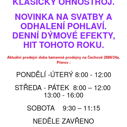
KLASICKÝ OHŇOSTROJ.
z důvodů větší bezpečnosti přiloženou zapalovací svíčkou. Přiložená
fota jsou pouze ilustrační.
NOVINKA NA SVATBY A
skladem
ODHALENÍ POHLAVÍ.
Poslat příteli
DENNÍ DÝMOVÉ EFEKTY,
Tisk
HIT TOHOTO ROKU.
15 000,00 Kč
Aktuální prodejní doba kamenné prodejny na Čechově 2889/24a,
Přerov :
15 000,00 Kč
za ks
PONDĚLÍ -ÚTERÝ 8:00 - 12:00
Počet
STŘEDA - PÁTEK 8:00 – 12:00
13:00 - 16:00
SOBOTA 9:30 – 11:15
PŘIDAT DO KOŠÍKU
NEDĚLE ZAVŘENO
PARAMETRY