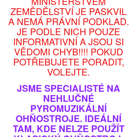
MINISTERSTVEM
ZEMĚDĚLSTVÍ JE PASKVIL
A NEMÁ PRÁVNÍ PODKLAD.
JE PODLE NICH POUZE
INFORMATIVNÍ A JSOU SI
VĚDOMI CHYB!!!! POKUD
POTŘEBUJETE PORADIT,
VOLEJTE.
Zobrazit větší
JSME SPECIALISTÉ NA
NEHLUČNÉ
OHŇOSTROJ EASY BOX No11
PYROMUZIKÁLNÍ
Model
No11
OHŇOSTROJE. IDEÁLNÍ
Stav
Nové
TAM, KDE NELZE POUŽÍT
EASY BOXY – sestava těch nejlepších pyrotechnických efektů
vhodných na jakoukoliv akci. Jsou sestaveny z nejkvalitnějších
pyrotechnických baterii adekvátní vybrané ceně. Sestavu zapalujeme