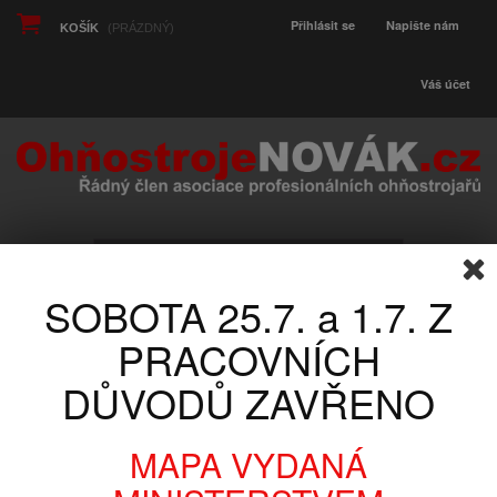
Přihlásit se
Napište nám
KOŠÍK
(PRÁZDNÝ)
Váš účet
SOBOTA 25.7. a 1.7. Z
KATEGORIE
PRACOVNÍCH
DŮVODŮ ZAVŘENO
EASY BOXY
PROFESIONÁLNÍ SERIE
OHŇOSTROJ
EASY BOX No11
MAPA VYDANÁ