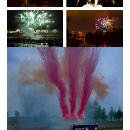
VÍCE INFORMACÍ
EASY BOXY jsou sestaveny z výběru nejkvalitnějších
pyrotechnických kompaktů 2 a 3 kat. Obsahují pestrou škálu
efektů (chryzantémy, pivoňky komety, vrby, práskající chvosty
atd.), které Vám zaručí, že budete na každé akci vidět. Nechcete
se o nic starat? Tak právě pro Vás jsou naše EASY BOXY
určeny! Jednou zapálíte a hotovo. Efekty se v různých časových
intervalech začnou střídat na obloze až do závěrečného finále.
Najdete zde všechny možné variace efektů, které se Vám líbí, a
nevíte, jak se jmenují. A jak naložíte s blahopřáním od parťáků a
souseda už je na Vás.:-)
8 DALŠÍCH PRODUKTŮ VE STEJNÉ
KATEGORII: