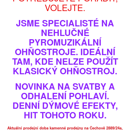
VOLEJTE.
JSME SPECIALISTÉ NA
NEHLUČNÉ
PYROMUZIKÁLNÍ
OHŇOSTROJE. IDEÁLNÍ
TAM, KDE NELZE POUŽÍT
KLASICKÝ OHŇOSTROJ.
Zobrazit větší
NOVINKA NA SVATBY A
DÝMOVNICE - JUMBO SMOKE - ORANŽOVÁ
ODHALENÍ POHLAVÍ.
- 1ks - trhací pojistka
DENNÍ DÝMOVÉ EFEKTY,
Model
EP-8028CS-E-1
HIT TOHOTO ROKU.
Stav
Nové
Oranžový dým
Aktuální prodejní doba kamenné prodejny na Čechově 2889/24a,