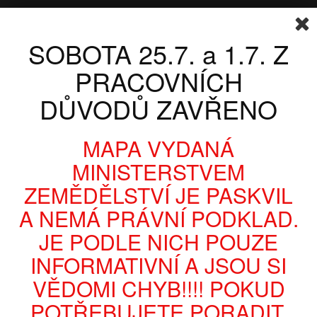
Přihlásit se
Napište nám
KOŠÍK
(PRÁZDNÝ)
SOBOTA 25.7. a 1.7. Z
Váš účet
PRACOVNÍCH
DŮVODŮ ZAVŘENO
MAPA VYDANÁ
MINISTERSTVEM
ZEMĚDĚLSTVÍ JE PASKVIL
A NEMÁ PRÁVNÍ PODKLAD.
KATEGORIE
JE PODLE NICH POUZE
INFORMATIVNÍ A JSOU SI
PYROTECHNIKA
DÝMOVNICE,OHNĚ
DÝMOVNICE -
JUMBO SMOKE - ORANŽOVÁ - 1ks - trhací pojistka
VĚDOMI CHYB!!!! POKUD
POTŘEBUJETE PORADIT,