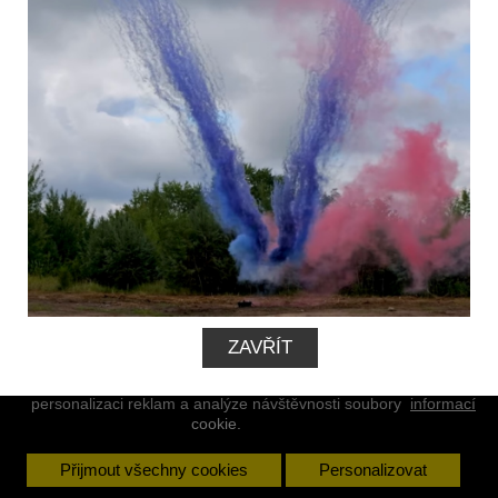
INFORMACE
MŮJ ÚČET
ZAVŘÍT
KONTAKT
Tento eshop používá k poskytování služeb,
Více
personalizaci reklam a analýze návštěvnosti soubory
informací
cookie.
Přijmout všechny cookies
Personalizovat