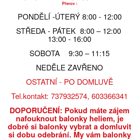
Přerov :
skladem, nebo do 3-4 dnů
Poslat příteli
PONDĚLÍ -ÚTERÝ 8:00 - 12:00
Tisk
STŘEDA - PÁTEK 8:00 – 12:00
13:00 - 16:00
230,00 Kč
SOBOTA 9:30 – 11:15
230,00 Kč
za ks
NEDĚLE ZAVŘENO
Počet
OSTATNÍ - PO DOMLUVĚ
Tel.kontakt: 737932574, 603366341
PŘIDAT DO KOŠÍKU
DOPORUČENÍ: Pokud máte zájem
nafouknout balonky heliem, je
PARAMETRY
dobré si balonky vybrat a domluvit
si dobu odebrání. My vám balonky