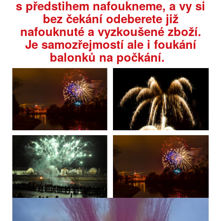
s předstihem nafoukneme, a vy si
Prodejní
1 ks
balení
bez čekání odeberete již
nafouknuté a vyzkoušené zboží.
NEC(g)
80
Je samozřejmostí ale i foukání
Čas efektů v
balonků na počkání.
60
sek.
Kategorie
T1 od 18 let, bezpečná vzdálenost min
prodeje
10m
VÍCE INFORMACÍ
Dýmovnice JUMBO s bohatým dýmem. Vynikající jako dekorace
k focení.
18 DALŠÍCH PRODUKTŮ VE STEJNÉ
KATEGORII: