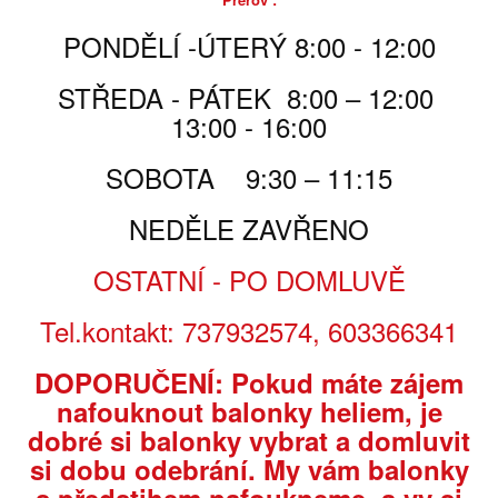
Poslat příteli
PONDĚLÍ -ÚTERÝ 8:00 - 12:00
Tisk
STŘEDA - PÁTEK 8:00 – 12:00
13:00 - 16:00
190,00 Kč
SOBOTA 9:30 – 11:15
190,00 Kč
za bal
NEDĚLE ZAVŘENO
Počet
OSTATNÍ - PO DOMLUVĚ
Tel.kontakt: 737932574, 603366341
PŘIDAT DO KOŠÍKU
DOPORUČENÍ: Pokud máte zájem
nafouknout balonky heliem, je
PARAMETRY
dobré si balonky vybrat a domluvit
si dobu odebrání. My vám balonky
Prodejní
balení - 4ks