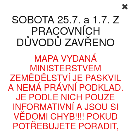
Přihlásit se
Napište nám
KOŠÍK
(PRÁZDNÝ)
SOBOTA 25.7. a 1.7. Z
Váš účet
PRACOVNÍCH
DŮVODŮ ZAVŘENO
MAPA VYDANÁ
MINISTERSTVEM
ZEMĚDĚLSTVÍ JE PASKVIL
A NEMÁ PRÁVNÍ PODKLAD.
KATEGORIE
JE PODLE NICH POUZE
INFORMATIVNÍ A JSOU SI
PYROTECHNIKA
DÝMOVNICE,OHNĚ
DÝMOVNICE -
VĚDOMI CHYB!!!! POKUD
ORANŽOVÁ - 4ks
POTŘEBUJETE PORADIT,