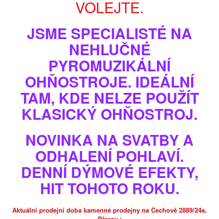
VOLEJTE.
JSME SPECIALISTÉ NA
NEHLUČNÉ
PYROMUZIKÁLNÍ
OHŇOSTROJE. IDEÁLNÍ
TAM, KDE NELZE POUŽÍT
KLASICKÝ OHŇOSTROJ.
Zobrazit větší
NOVINKA NA SVATBY A
ODHALENÍ POHLAVÍ.
DÝMOVNICE - ORANŽOVÁ - 4ks
DENNÍ DÝMOVÉ EFEKTY,
Model
EP-8025CS-E
HIT TOHOTO ROKU.
Stav
Nové
Oranžový dým
Aktuální prodejní doba kamenné prodejny na Čechově 2889/24a,
skladem, nebo do 3-4 dnů
Přerov :