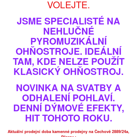
VOLEJTE.
JSME SPECIALISTÉ NA
NEHLUČNÉ
PYROMUZIKÁLNÍ
OHŇOSTROJE. IDEÁLNÍ
TAM, KDE NELZE POUŽÍT
KLASICKÝ OHŇOSTROJ.
Zobrazit větší
NOVINKA NA SVATBY A
SVATEBNÍ SET 4/50
ODHALENÍ POHLAVÍ.
Model
SS450
DENNÍ DÝMOVÉ EFEKTY,
Stav
Nové
HIT TOHOTO ROKU.
Výhodná svatební serie obsahující profesionální ohňostrojný EASY
BOX, včetně jednorázové heliové bomby s balonky.
Aktuální prodejní doba kamenné prodejny na Čechově 2889/24a,
skladem, nebo do 2-3dnů
Přerov :