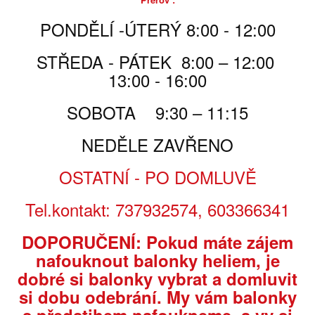
Poslat příteli
PONDĚLÍ -ÚTERÝ 8:00 - 12:00
Tisk
STŘEDA - PÁTEK 8:00 – 12:00
13:00 - 16:00
5 110,00 Kč
SOBOTA 9:30 – 11:15
5 110,00 Kč
za balení
NEDĚLE ZAVŘENO
Počet
OSTATNÍ - PO DOMLUVĚ
Tel.kontakt: 737932574, 603366341
PŘIDAT DO KOŠÍKU
DOPORUČENÍ: Pokud máte zájem
PARAMETRY
nafouknout balonky heliem, je
dobré si balonky vybrat a domluvit
si dobu odebrání. My vám balonky
Prodejní
1 ks
balení