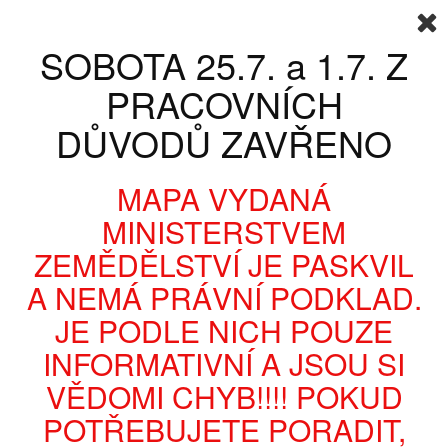
Přihlásit se
Napište nám
KOŠÍK
(PRÁZDNÝ)
SOBOTA 25.7. a 1.7. Z
Váš účet
PRACOVNÍCH
DŮVODŮ ZAVŘENO
MAPA VYDANÁ
MINISTERSTVEM
ZEMĚDĚLSTVÍ JE PASKVIL
A NEMÁ PRÁVNÍ PODKLAD.
KATEGORIE
JE PODLE NICH POUZE
INFORMATIVNÍ A JSOU SI
EASY BOXY
SVATEBNÍ SERIE
SVATEBNÍ SET 4/50
VĚDOMI CHYB!!!! POKUD
POTŘEBUJETE PORADIT,