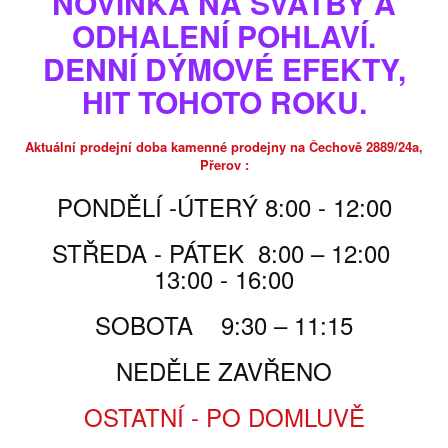
NOVINKA NA SVATBY A
ODHALENÍ POHLAVÍ.
skladem, nebo do 2-3dnů
DENNÍ DÝMOVÉ EFEKTY,
Poslat příteli
Tisk
HIT TOHOTO ROKU.
Aktuální prodejní doba kamenné prodejny na Čechově 2889/24a,
Přerov :
115,00 Kč
PONDĚLÍ -ÚTERÝ 8:00 - 12:00
115,00 Kč
za ks
STŘEDA - PÁTEK 8:00 – 12:00
Počet
13:00 - 16:00
SOBOTA 9:30 – 11:15
PŘIDAT DO KOŠÍKU
NEDĚLE ZAVŘENO
PARAMETRY
OSTATNÍ - PO DOMLUVĚ