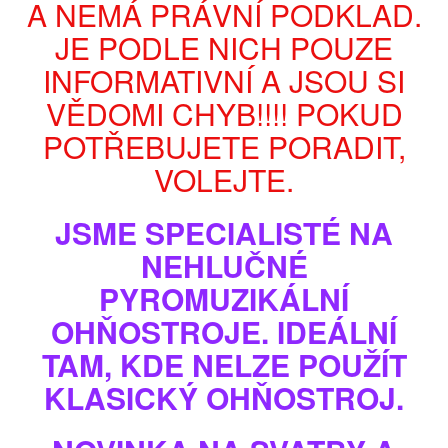
A NEMÁ PRÁVNÍ PODKLAD.
JE PODLE NICH POUZE
INFORMATIVNÍ A JSOU SI
VĚDOMI CHYB!!!! POKUD
POTŘEBUJETE PORADIT,
VOLEJTE.
JSME SPECIALISTÉ NA
Zobrazit větší
NEHLUČNÉ
PYROMUZIKÁLNÍ
BATERIE ŘÍMSKÝCH SVÍCÍ CALIFORNIA
OHŇOSTROJE. IDEÁLNÍ
100sh
TAM, KDE NELZE POUŽÍT
Model
PPBC10021
KLASICKÝ OHŇOSTROJ.
Stav
Nové
ŘÍMSKÉ SVÍCE –
barevné světličky s prskáním.
NEZAPALOVAT
V RUCE!