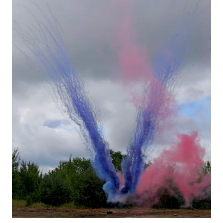
ŘÍMSKÁ SVÍCE CALIFORNIA 100ran
Kvalita videa neodpovídá kvalitě produktu, který vidí lidské oko. V reálu
je produkt zásadně výraznější, barevnější a jasnější. Použijte video
pouze jako ilustrační ukázku.
INFORMACE