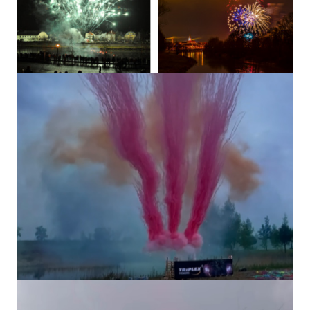
OHŇOSTROJNÝ...
DÝMOVNICE -...
OHŇOSTROJNÝ...
16 DALŠÍCH PRODUKTŮ VE STEJNÉ
KATEGORII:
OHŇOSTROJNÝ...
OHŇOSTROJNÝ...
TICHÝ...
VIDEO