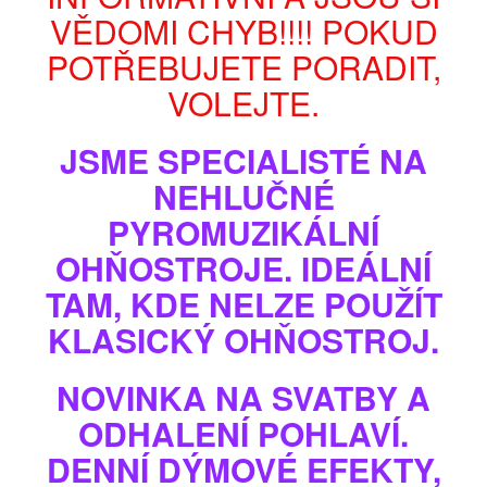
VĚDOMI CHYB!!!! POKUD
POTŘEBUJETE PORADIT,
VOLEJTE.
JSME SPECIALISTÉ NA
NEHLUČNÉ
PYROMUZIKÁLNÍ
OHŇOSTROJE. IDEÁLNÍ
Zobrazit větší
TAM, KDE NELZE POUŽÍT
KLASICKÝ OHŇOSTROJ.
OHŇOSTROJNÝ KOMPAKT GOLD COMET
144sh NEHLUČNÝ
NOVINKA NA SVATBY A
Model
NVSC16144Z
ODHALENÍ POHLAVÍ.
Stav
Nové
DENNÍ DÝMOVÉ EFEKTY,
Ohňostrojný kompakt