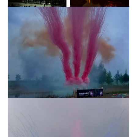
Brocádové komety do Z
16 DALŠÍCH PRODUKTŮ VE STEJNÉ
KATEGORII:
OHŇOSTROJNÝ...
OHŇOSTROJNÝ...
TICHÝ...
VIDEO