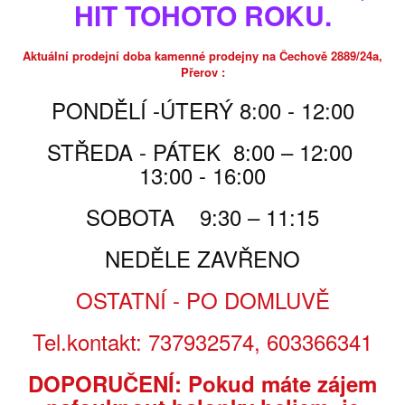
HIT TOHOTO ROKU.
skladem, nebo do 2-3dnů
Poslat příteli
Aktuální prodejní doba kamenné prodejny na Čechově 2889/24a,
Tisk
Přerov :
PONDĚLÍ -ÚTERÝ 8:00 - 12:00
1 600,00 Kč
STŘEDA - PÁTEK 8:00 – 12:00
13:00 - 16:00
1 600,00 Kč
za ks
SOBOTA 9:30 – 11:15
Počet
NEDĚLE ZAVŘENO
OSTATNÍ - PO DOMLUVĚ
PŘIDAT DO KOŠÍKU
Tel.kontakt: 737932574, 603366341
PARAMETRY
DOPORUČENÍ: Pokud máte zájem